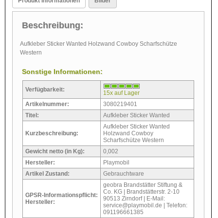
Produkt Informationen
Bilder
Beschreibung:
Aufkleber Sticker Wanted Holzwand Cowboy Scharfschütze
Western
Sonstige Informationen:
Verfügbarkeit:
15x auf Lager
Artikelnummer:
3080219401
Titel:
Aufkleber Sticker Wanted
Aufkleber Sticker Wanted
Kurzbeschreibung:
Holzwand Cowboy
Scharfschütze Western
Gewicht netto (in Kg):
0,002
Hersteller:
Playmobil
Artikel Zustand:
Gebrauchtware
geobra Brandstätter Stiftung &
Co. KG | Brandstätterstr. 2-10
GPSR-Informationspflicht:
90513 Zirndorf | E-Mail:
Hersteller:
service@playmobil.de | Telefon:
091196661385