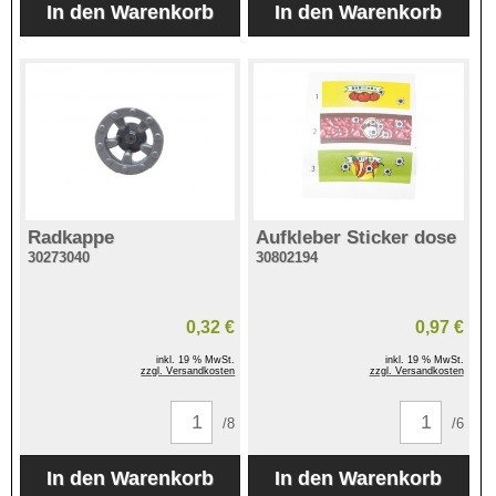
Radkappe
Aufkleber Sticker dose
30273040
30802194
0,32 €
0,97 €
inkl. 19 % MwSt.
inkl. 19 % MwSt.
zzgl. Versandkosten
zzgl. Versandkosten
/8
/6