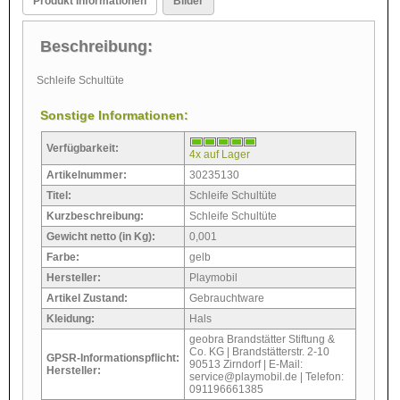
Produkt Informationen
Bilder
Beschreibung:
Schleife Schultüte
Sonstige Informationen:
Verfügbarkeit:
4x auf Lager
Artikelnummer:
30235130
Titel:
Schleife Schultüte
Kurzbeschreibung:
Schleife Schultüte
Gewicht netto (in Kg):
0,001
Farbe:
gelb
Hersteller:
Playmobil
Artikel Zustand:
Gebrauchtware
Kleidung:
Hals
geobra Brandstätter Stiftung &
Co. KG | Brandstätterstr. 2-10
GPSR-Informationspflicht:
90513 Zirndorf | E-Mail:
Hersteller:
service@playmobil.de | Telefon:
091196661385