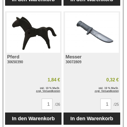
Pferd
Messer
30650390
30072809
1,84 €
0,32 €
inkl. 19 % MwSt.
inkl. 19 % MwSt.
zzgl. Versandkosten
zzgl. Versandkosten
/26
/25