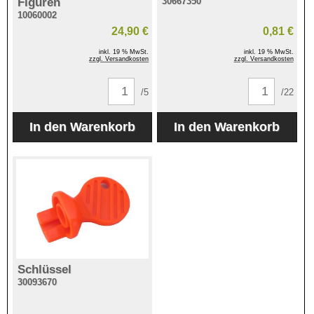
Figuren
30667350
10060002
24,90 €
0,81 €
inkl. 19 % MwSt.
inkl. 19 % MwSt.
zzgl. Versandkosten
zzgl. Versandkosten
/5
/22
Schlüssel
30093670