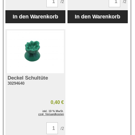
/2
/2
Deckel Schultüte
30294640
0,40 €
inkl. 19 % MwSt.
zzgl. Versandkosten
/2