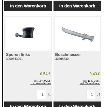
Sporen links
Buschmesser
3060343001
30205830
0,54 €
0,43 €
inkl. 19 % MwSt.
inkl. 19 % MwSt.
zzgl. Versandkosten
zzgl. Versandkosten
/1
/4