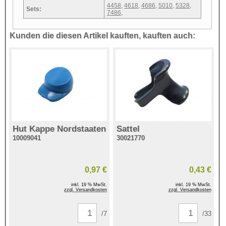
4458
,
4618
,
4686
,
5010
,
5328
,
Sets:
7486
,
Kunden die diesen Artikel kauften, kauften auch:
Hut Kappe Nordstaaten
Sattel
10009041
30021770
0,97 €
0,43 €
inkl. 19 % MwSt.
inkl. 19 % MwSt.
zzgl. Versandkosten
zzgl. Versandkosten
/7
/33