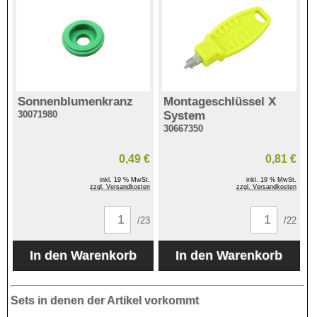
Sonnenblumenkranz
Montageschlüssel X
30071980
System
30667350
0,49 €
0,81 €
inkl. 19 % MwSt.
inkl. 19 % MwSt.
zzgl. Versandkosten
zzgl. Versandkosten
/23
/22
Sets in denen der Artikel vorkommt