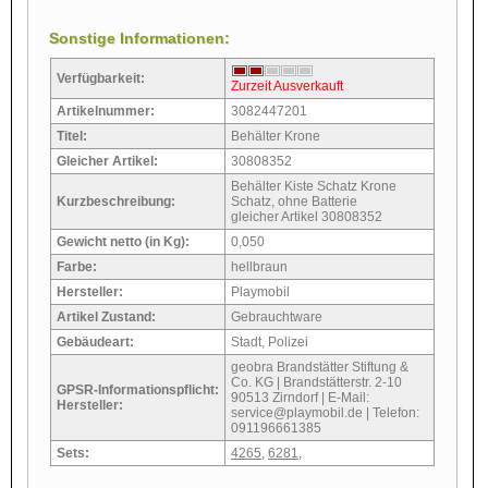
Sonstige Informationen:
Verfügbarkeit:
Zurzeit Ausverkauft
Artikelnummer:
3082447201
Titel:
Behälter Krone
Gleicher Artikel:
30808352
Behälter Kiste Schatz Krone
Kurzbeschreibung:
Schatz, ohne Batterie
gleicher Artikel 30808352
Gewicht netto (in Kg):
0,050
Farbe:
hellbraun
Hersteller:
Playmobil
Artikel Zustand:
Gebrauchtware
Gebäudeart:
Stadt, Polizei
geobra Brandstätter Stiftung &
Co. KG | Brandstätterstr. 2-10
GPSR-Informationspflicht:
90513 Zirndorf | E-Mail:
Hersteller:
service@playmobil.de | Telefon:
091196661385
Sets:
4265
,
6281
,