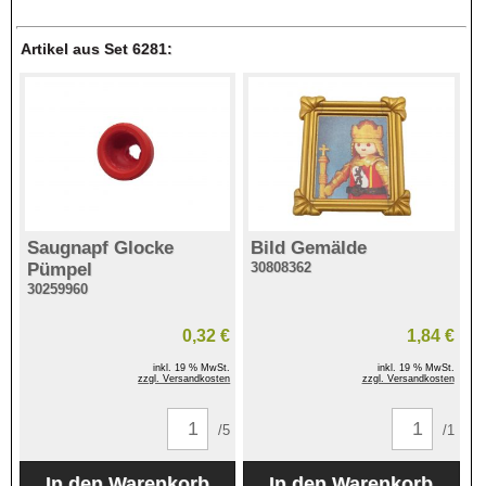
Artikel aus Set 6281:
Saugnapf Glocke
Bild Gemälde
Pümpel
30808362
30259960
0,32 €
1,84 €
inkl. 19 % MwSt.
inkl. 19 % MwSt.
zzgl. Versandkosten
zzgl. Versandkosten
/5
/1