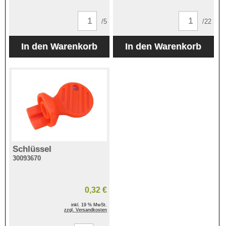
/5
/22
Schlüssel
30093670
0,32 €
inkl. 19 % MwSt.
zzgl. Versandkosten