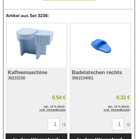
Artikel aus Set 3236:
Kaffeemaschine
Badelatschen rechts
30233150
3061534001
0,54 €
0,32 €
inkl. 19 % MwSt.
inkl. 19 % MwSt.
zzgl. Versandkosten
zzgl. Versandkosten
/1
/2