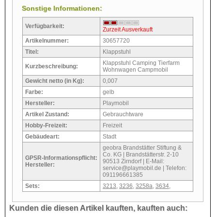
Sonstige Informationen:
Verfügbarkeit:
Zurzeit Ausverkauft
Artikelnummer:
30657720
Titel:
Klappstuhl
Klappstuhl Camping Tierfarm
Kurzbeschreibung:
Wohnwagen Campmobil
Gewicht netto (in Kg):
0,007
Farbe:
gelb
Hersteller:
Playmobil
Artikel Zustand:
Gebrauchtware
Hobby-Freizeit:
Freizeit
Gebäudeart:
Stadt
geobra Brandstätter Stiftung &
Co. KG | Brandstätterstr. 2-10
GPSR-Informationspflicht:
90513 Zirndorf | E-Mail:
Hersteller:
service@playmobil.de | Telefon:
091196661385
Sets:
3213
,
3236
,
3258a
,
3634
,
Kunden die diesen Artikel kauften, kauften auch: