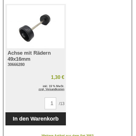
Achse mit Rädern
49x16mm
30666280
1,30 €
inkl. 19 % MwSt.
zzgl. Versandkosten
/13
Weitere Artikel aus dem Set 3053