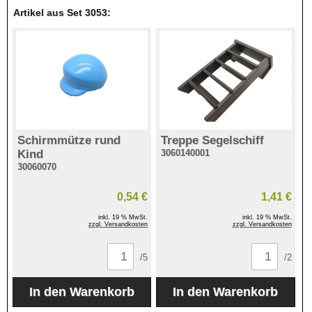
Artikel aus Set 3053:
Schirmmütze rund
Treppe Segelschiff
Kind
3060140001
30060070
0,54 €
1,41 €
inkl. 19 % MwSt.
inkl. 19 % MwSt.
zzgl. Versandkosten
zzgl. Versandkosten
/5
/2