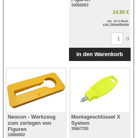
10060003
24,90 €
inkl. 19 % MwSt.
zzgl. Versandkosten
/3
Neocon - Werkzeug
Montageschlüssel X
zum zerlegen von
System
Figuren
30667350
10060002