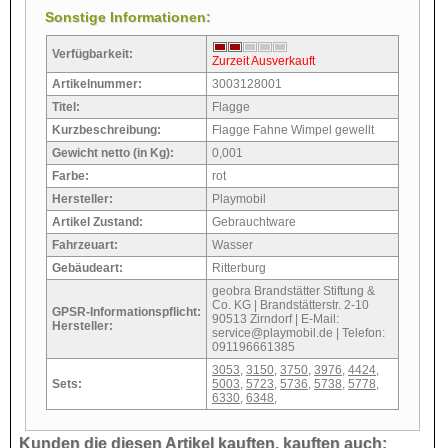
Sonstige Informationen:
Verfügbarkeit:
Zurzeit Ausverkauft
Artikelnummer:
3003128001
Titel:
Flagge
Kurzbeschreibung:
Flagge Fahne Wimpel gewellt
Gewicht netto (in Kg):
0,001
Farbe:
rot
Hersteller:
Playmobil
Artikel Zustand:
Gebrauchtware
Fahrzeuart:
Wasser
Gebäudeart:
Ritterburg
geobra Brandstätter Stiftung &
Co. KG | Brandstätterstr. 2-10
GPSR-Informationspflicht:
90513 Zirndorf | E-Mail:
Hersteller:
service@playmobil.de | Telefon:
091196661385
3053
,
3150
,
3750
,
3976
,
4424
,
Sets:
5003
,
5723
,
5736
,
5738
,
5778
,
6330
,
6348
,
Kunden die diesen Artikel kauften, kauften auch: