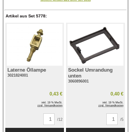
Artikel aus Set 5778:
Laterne Öllampe
Sockel Umrandung
3021824001
unten
3060896001
0,43 €
0,40 €
inkl. 19 % MwSt.
inkl. 19 % MwSt.
zzgl. Versandkosten
zzgl. Versandkosten
/12
/5