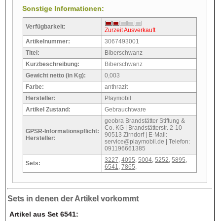
Sonstige Informationen:
Verfügbarkeit:
Zurzeit Ausverkauft
Artikelnummer:
3067493001
Titel:
Biberschwanz
Kurzbeschreibung:
Biberschwanz
Gewicht netto (in Kg):
0,003
Farbe:
anthrazit
Hersteller:
Playmobil
Artikel Zustand:
Gebrauchtware
geobra Brandstätter Stiftung &
Co. KG | Brandstätterstr. 2-10
GPSR-Informationspflicht:
90513 Zirndorf | E-Mail:
Hersteller:
service@playmobil.de | Telefon:
091196661385
3227
,
4095
,
5004
,
5252
,
5895
,
Sets:
6541
,
7865
,
Sets in denen der Artikel vorkommt
Artikel aus Set 6541: