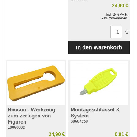
24,90 €
inkl. 19 % MwSt.
zzgl. Versandkosten
/2
Neocon - Werkzeug
Montageschlüssel X
zum zerlegen von
System
Figuren
30667350
10060002
24,90 €
0,81 €