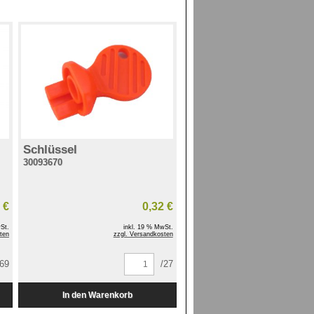
Schlüssel
30093670
 €
0,32 €
St.
inkl. 19 % MwSt.
ten
zzgl. Versandkosten
569
/27