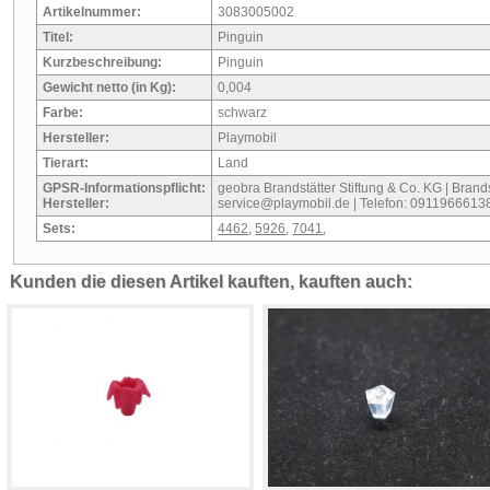
Artikelnummer:
3083005002
Titel:
Pinguin
Kurzbeschreibung:
Pinguin
Gewicht netto (in Kg):
0,004
Farbe:
schwarz
Hersteller:
Playmobil
Tierart:
Land
GPSR-Informationspflicht:
geobra Brandstätter Stiftung & Co. KG | Brandst
Hersteller:
service@playmobil.de | Telefon: 0911966613
Sets:
4462
,
5926
,
7041
,
Kunden die diesen Artikel kauften, kauften auch: