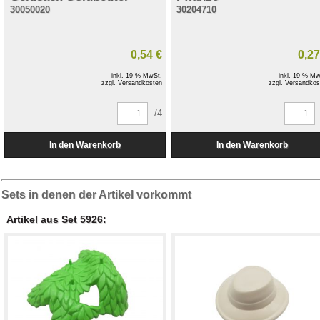
30050020
30204710
0,54 €
0,27
inkl. 19 % MwSt.
inkl. 19 % Mw
zzgl. Versandkosten
zzgl. Versandkos
/4
Sets in denen der Artikel vorkommt
Artikel aus Set 5926: