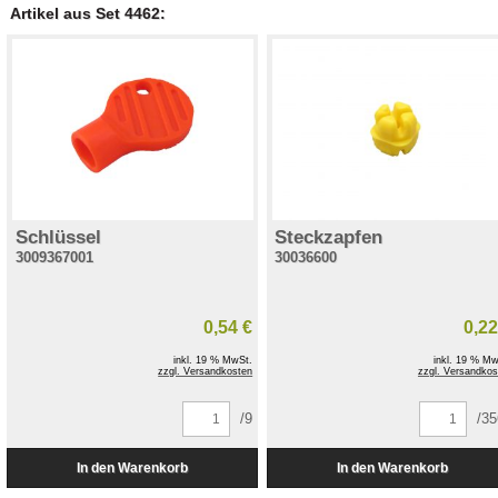
Artikel aus Set 4462:
Schlüssel
Steckzapfen
3009367001
30036600
0,54 €
0,22
inkl. 19 % MwSt.
inkl. 19 % Mw
zzgl. Versandkosten
zzgl. Versandkos
/9
/3