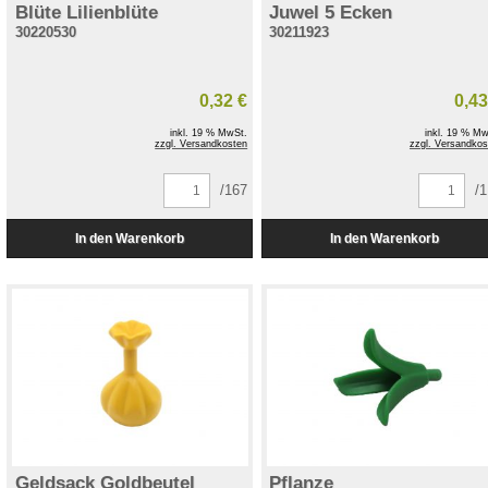
Blüte Lilienblüte
Juwel 5 Ecken
30220530
30211923
0,32 €
0,43
inkl. 19 % MwSt.
inkl. 19 % Mw
zzgl. Versandkosten
zzgl. Versandkos
/167
/
Geldsack Goldbeutel
Pflanze