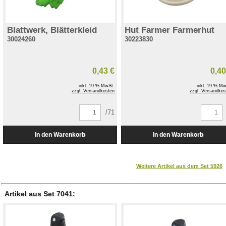
Blattwerk, Blätterkleid
Hut Farmer Farmerhut
30024260
30223830
0,43 €
0,40
inkl. 19 % MwSt.
inkl. 19 % Mw
zzgl. Versandkosten
zzgl. Versandkos
/71
Weitere Artikel aus dem Set 5926
Artikel aus Set 7041: