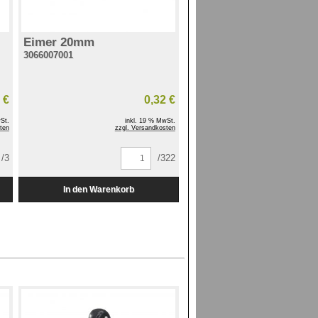
Eimer 20mm
3066007001
 €
0,32 €
St.
inkl. 19 % MwSt.
ten
zzgl. Versandkosten
/3
/322