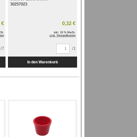
30257023
 €
0,32 €
St.
inkl. 19 % MwSt.
ten
zzgl. Versandkosten
/7
/1