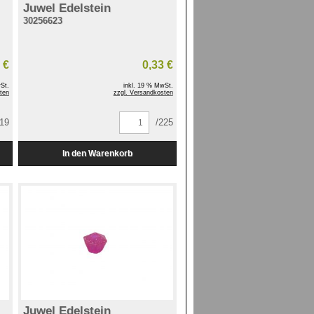
Juwel Edelstein
30256623
 €
0,33 €
St.
inkl. 19 % MwSt.
ten
zzgl. Versandkosten
119
/225
Juwel Edelstein