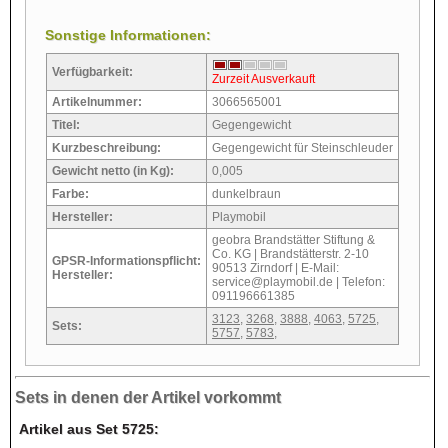
Sonstige Informationen:
Verfügbarkeit:
Zurzeit Ausverkauft
Artikelnummer:
3066565001
Titel:
Gegengewicht
Kurzbeschreibung:
Gegengewicht für Steinschleuder
Gewicht netto (in Kg):
0,005
Farbe:
dunkelbraun
Hersteller:
Playmobil
geobra Brandstätter Stiftung &
Co. KG | Brandstätterstr. 2-10
GPSR-Informationspflicht:
90513 Zirndorf | E-Mail:
Hersteller:
service@playmobil.de | Telefon:
091196661385
3123
,
3268
,
3888
,
4063
,
5725
,
Sets:
5757
,
5783
,
Sets in denen der Artikel vorkommt
Artikel aus Set 5725: