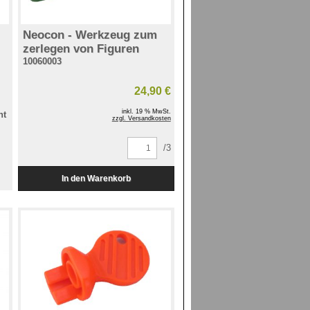
Neocon - Werkzeug zum
zerlegen von Figuren
10060003
24,90 €
inkl. 19 % MwSt.
ht
zzgl. Versandkosten
/3