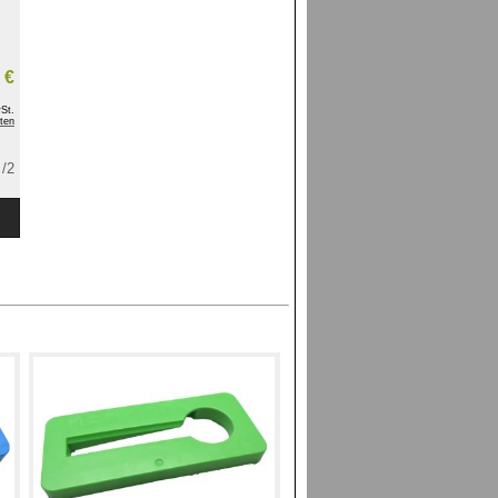
 €
St.
ten
/2