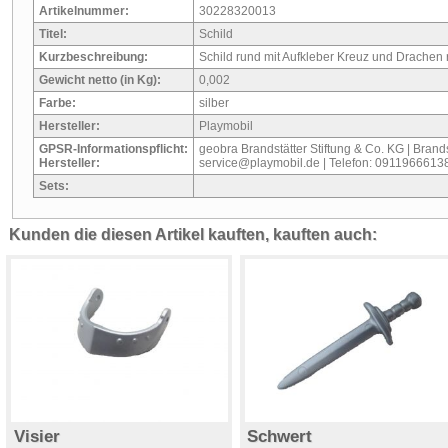
Artikelnummer:
30228320013
Titel:
Schild
Kurzbeschreibung:
Schild rund mit Aufkleber Kreuz und Drachen r
Gewicht netto (in Kg):
0,002
Farbe:
silber
Hersteller:
Playmobil
GPSR-Informationspflicht:
geobra Brandstätter Stiftung & Co. KG | Brandst
Hersteller:
service@playmobil.de | Telefon: 0911966613
Sets:
Kunden die diesen Artikel kauften, kauften auch:
Visier
Schwert