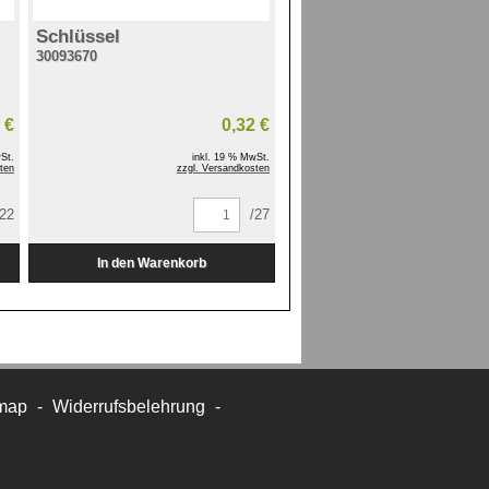
Schlüssel
30093670
 €
0,32 €
St.
inkl. 19 % MwSt.
ten
zzgl. Versandkosten
/22
/27
map
-
Widerrufsbelehrung
-