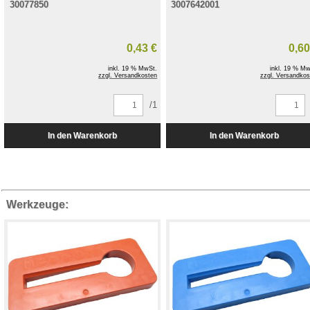
30077850
3007642001
0,43 €
0,60
inkl. 19 % MwSt.
inkl. 19 % Mw
zzgl. Versandkosten
zzgl. Versandkos
/1
Werkzeuge: