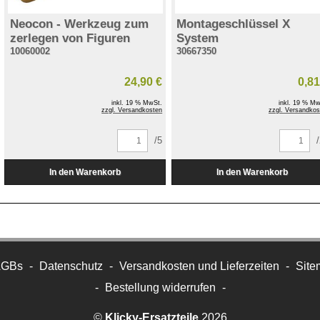
Neocon - Werkzeug zum
Montageschlüssel X
zerlegen von Figuren
System
10060002
30667350
24,90 €
0,81
inkl. 19 % MwSt.
inkl. 19 % Mw
zzgl. Versandkosten
zzgl. Versandkos
/5
AGBs
-
Datenschutz
-
Versandkosten und Lieferzeiten
-
Site
-
Bestellung widerrufen
-
©
Klicky-Ersatzteile
2026