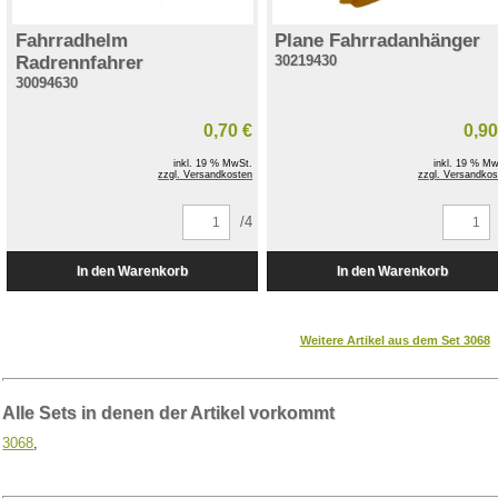
Fahrradhelm
Plane Fahrradanhänger
Radrennfahrer
30219430
30094630
0,70 €
0,90
inkl. 19 % MwSt.
inkl. 19 % Mw
zzgl. Versandkosten
zzgl. Versandkos
/4
Weitere Artikel aus dem Set 3068
Alle Sets in denen der Artikel vorkommt
3068
,