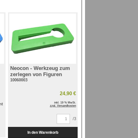
Neocon - Werkzeug zum
zerlegen von Figuren
10060003
24,90 €
inkl. 19 % MwSt.
ht
zzgl. Versandkosten
/3