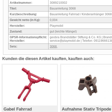
Artikelnummer:
3089210002
Titel:
Bauanleitung 3068
Kurzbeschreibung:
Bauanleitung Fahrrad / Kinderanhänger 3068
Gewicht netto (in Kg):
0,004
Hersteller:
Playmobil
Zustand:
gut (leichte Mängel)
GPSR-Informationspflicht:
geobra Brandstätter Stiftung & Co. KG | Brandst
Hersteller:
service@playmobil.de | Telefon: 0911966613
Sets:
3068
,
Kunden die diesen Artikel kauften, kauften auch:
Gabel Fahrrad
Aufnahme Stativ Tripode