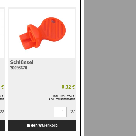
Schlüssel
30093670
 €
0,32 €
St.
inkl. 19 % MwSt.
ten
zzgl. Versandkosten
/22
/27