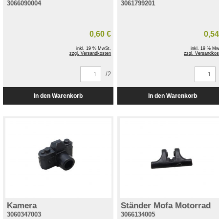
3066090004
3061799201
0,60 €
0,54
inkl. 19 % MwSt.
inkl. 19 % Mw
zzgl. Versandkosten
zzgl. Versandkos
/2
Kamera
Ständer Mofa Motorrad
3060347003
3066134005