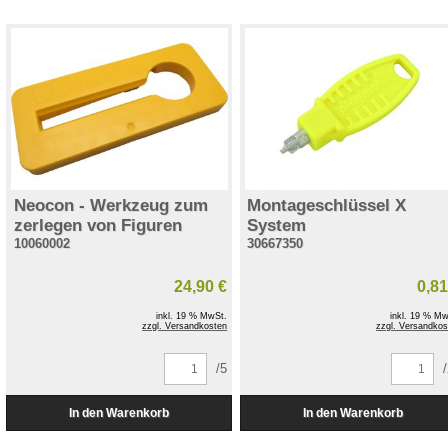
Neocon - Werkzeug zum
Montageschlüssel X
zerlegen von Figuren
System
10060002
30667350
24,90 €
0,81
inkl. 19 % MwSt.
inkl. 19 % Mw
zzgl. Versandkosten
zzgl. Versandkos
/5