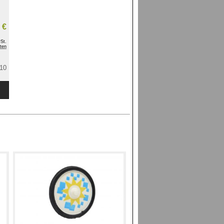
 €
St.
ten
/10