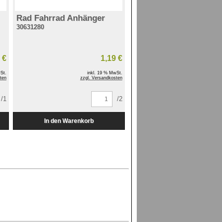
Rad Fahrrad Anhänger
30631280
 €
1,19 €
St.
inkl. 19 % MwSt.
ten
zzgl. Versandkosten
/1
/2