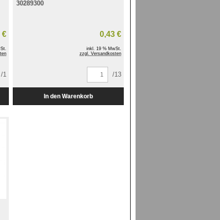
30289300
 €
0,43 €
St.
inkl. 19 % MwSt.
ten
zzgl. Versandkosten
/1
/13