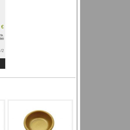
 €
St.
ten
/2