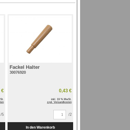
Fackel Halter
30076920
 €
0,43 €
St.
inkl. 19 % MwSt.
ten
zzgl. Versandkosten
/5
/2