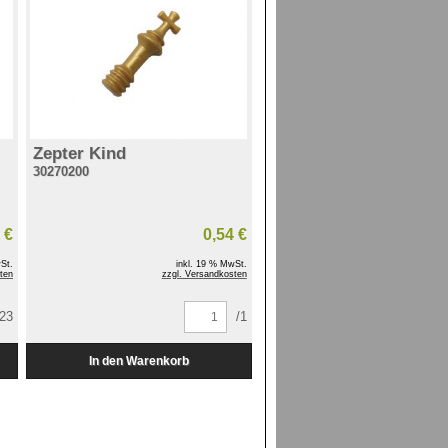
Zepter Kind
30270200
 €
0,54 €
St.
inkl. 19 % MwSt.
ten
zzgl. Versandkosten
/23
/1