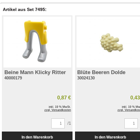
Artikel aus Set 7495:
Beine Mann Klicky Ritter
Blüte Beeren Dolde
40000179
30024130
0,87 €
0,43
inkl. 19 % MwSt.
inkl. 19 % Mw
zzgl. Versandkosten
zzgl. Versandkos
/1