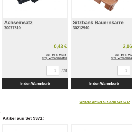
Achseinsatz
Sitzbank Bauernkarre
30077310
30212940
0,43 €
2,06
inkl. 19 % MwSt.
inkl. 19 % Mw
zzgl. Versandkosten
zzgl. Versandkos
/28
Weitere Artikel aus dem Set 5712
Artikel aus Set 5371: