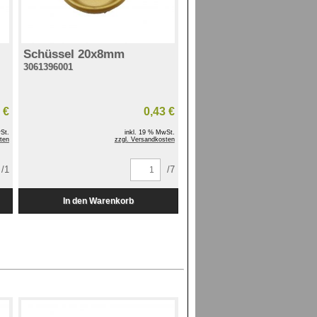
Schüssel 20x8mm
3061396001
 €
0,43 €
St.
inkl. 19 % MwSt.
ten
zzgl. Versandkosten
/1
/7