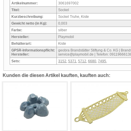
Artikelnummer:
3061697002
Titel:
Sockel
Kurzbeschreibung:
Sockel Truhe, Kiste
Gewicht netto (in Kg):
0,003
Farbe:
silber
Hersteller:
Playmobil
Behälterart:
Kiste
GPSR-Informationspflicht:
geobra Brandstätter Stiftung & Co. KG | Brandst
Hersteller:
service@playmobil.de | Telefon: 0911966613
Sets:
3152
,
5371
,
5712
,
6680
,
7495
,
Kunden die diesen Artikel kauften, kauften auch: