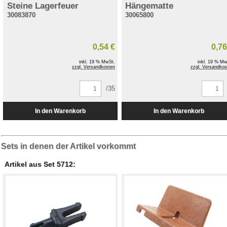
Steine Lagerfeuer
Hängematte
30083870
30065800
0,54 €
0,76
inkl. 19 % MwSt.
inkl. 19 % Mw
zzgl. Versandkosten
zzgl. Versandkos
/35
Sets in denen der Artikel vorkommt
Artikel aus Set 5712: