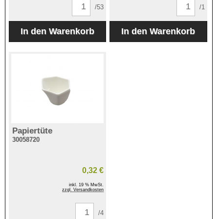
/53
/1
Papiertüte
30058720
0,32 €
inkl. 19 % MwSt.
zzgl. Versandkosten
/4