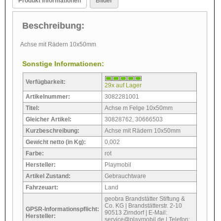
Produkt Informationen
Bilder
Beschreibung:
Achse mit Rädern 10x50mm
Sonstige Informationen:
Verfügbarkeit:
29x auf Lager
Artikelnummer:
3082281001
Titel:
Achse m Felge 10x50mm
Gleicher Artikel:
30828762, 30666503
Kurzbeschreibung:
Achse mit Rädern 10x50mm
Gewicht netto (in Kg):
0,002
Farbe:
rot
Hersteller:
Playmobil
Artikel Zustand:
Gebrauchtware
Fahrzeuart:
Land
geobra Brandstätter Stiftung &
Co. KG | Brandstätterstr. 2-10
GPSR-Informationspflicht:
90513 Zirndorf | E-Mail:
Hersteller:
service@playmobil.de | Telefon: