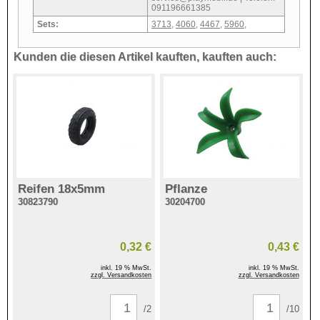
091196661385
Sets:
3713
,
4060
,
4467
,
5960
,
Kunden die diesen Artikel kauften, kauften auch:
Reifen 18x5mm
Pflanze
30823790
30204700
0,32 €
0,43 €
inkl. 19 % MwSt.
inkl. 19 % MwSt.
zzgl. Versandkosten
zzgl. Versandkosten
/2
/10