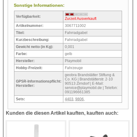
Sonstige Informationen:
Verfügbarkeit:
Zurzeit Ausverkauft
Artikelnummer:
3067711002
Titel:
Fahrradgabel
Kurzbeschreibung:
Fahrradgabel
Gewicht netto (in Kg):
0,001
Farbe:
gelb
Hersteller:
Playmobil
Hobby-Freizeit:
Fahrzeuge
geobra Brandstätter Stiftung &
Co. KG | Brandstätterstr. 2-10
GPSR-Informationspflicht:
90513 Zirndorf | E-Mail:
Hersteller:
service@playmobil.de | Telefon:
091196661385
Sets:
4403
,
9806
,
Kunden die diesen Artikel kauften, kauften auch: