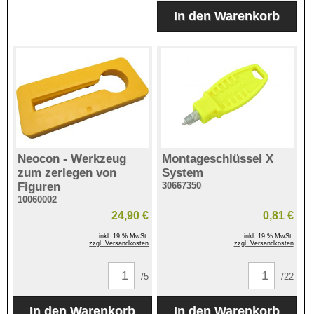
Neocon - Werkzeug
Montageschlüssel X
zum zerlegen von
System
Figuren
30667350
10060002
24,90 €
0,81 €
inkl. 19 % MwSt.
inkl. 19 % MwSt.
zzgl. Versandkosten
zzgl. Versandkosten
/5
/22