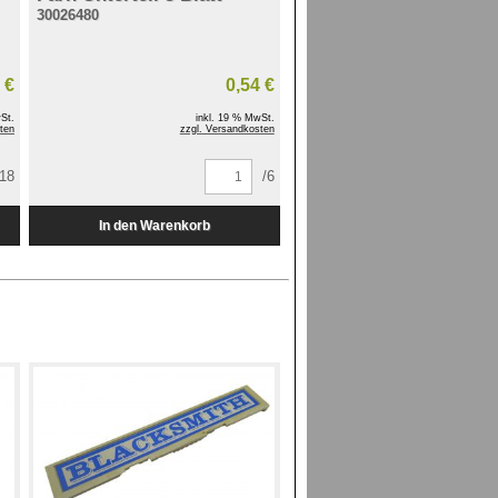
30026480
 €
0,54 €
St.
inkl. 19 % MwSt.
ten
zzgl. Versandkosten
/18
/6