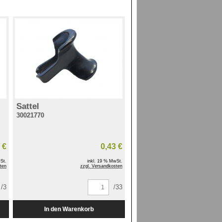
Sattel
30021770
 €
0,43 €
St.
inkl. 19 % MwSt.
ten
zzgl. Versandkosten
/3
/33