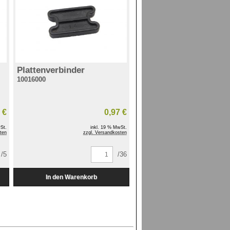
Plattenverbinder
10016000
 €
0,97 €
St.
inkl. 19 % MwSt.
ten
zzgl. Versandkosten
/5
/36