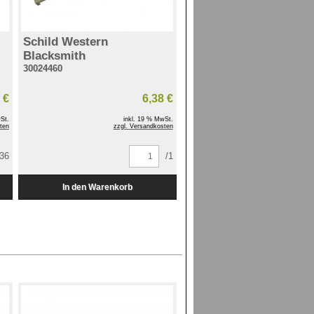
Schild Western
Blacksmith
30024460
 €
6,38 €
St.
inkl. 19 % MwSt.
ten
zzgl. Versandkosten
/36
/1