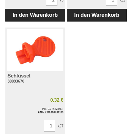
/5
/22
Schlüssel
30093670
0,32 €
inkl. 19 % MwSt.
zzgl. Versandkosten
/27