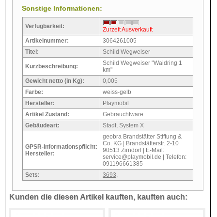
Sonstige Informationen:
Verfügbarkeit:
Zurzeit Ausverkauft
Artikelnummer:
3064261005
Titel:
Schild Wegweiser
Schild Wegweiser "Waidring 1
Kurzbeschreibung:
km"
Gewicht netto (in Kg):
0,005
Farbe:
weiss-gelb
Hersteller:
Playmobil
Artikel Zustand:
Gebrauchtware
Gebäudeart:
Stadt, System X
geobra Brandstätter Stiftung &
Co. KG | Brandstätterstr. 2-10
GPSR-Informationspflicht:
90513 Zirndorf | E-Mail:
Hersteller:
service@playmobil.de | Telefon:
091196661385
Sets:
3693
,
Kunden die diesen Artikel kauften, kauften auch: