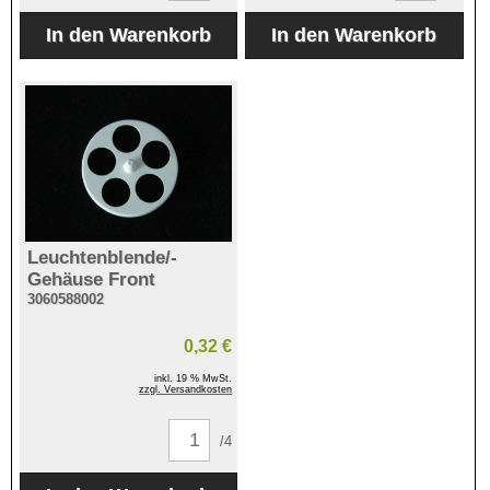
Leuchtenblende/-
Gehäuse Front
3060588002
0,32 €
inkl. 19 % MwSt.
zzgl. Versandkosten
/4