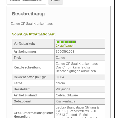
Produkt Informationen
Bilder
Beschreibung:
Zange OP Saal Krankenhaus
Sonstige Informationen:
Verfügbarkeit:
1x auf Lager
Artikelnummer:
3560591003
Titel:
Zange
Zange OP Saal Krankenhaus
Kurzbeschreibung:
Das Chrom kann leichte
Beschädigungen aufweisen
Gewicht netto (in Kg):
0,004
Farbe:
chrom
Hersteller:
Playmobil
Artikel Zustand:
Gebrauchtware
Gebäudeart:
Krankenhaus
geobra Brandstätter Stiftung &
Co. KG | Brandstätterstr. 2-10
GPSR-Informationspflicht:
90513 Zirndorf | E-Mail:
Hersteller: