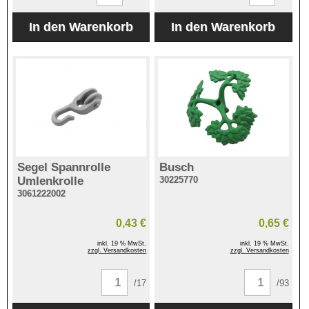
Segel Spannrolle
Busch
Umlenkrolle
30225770
3061222002
0,43 €
0,65 €
inkl. 19 % MwSt.
inkl. 19 % MwSt.
zzgl. Versandkosten
zzgl. Versandkosten
/17
/93