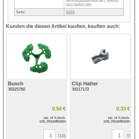
service@playmobil.de | Telefon:
091196661385
Sets:
3459
,
Kunden die diesen Artikel kauften, kauften auch:
Busch
Clip Halter
30225780
30217172
0,54 €
0,33 €
inkl. 19 % MwSt.
inkl. 19 % MwSt.
zzgl. Versandkosten
zzgl. Versandkosten
/141
/3